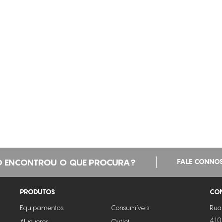
|
 ENCONTROU O QUE PROCURA?
FALE CONNO
PRODUTOS
CO
Equipamentos
Consumíveis
Rua
410
Alugueres
Outlet