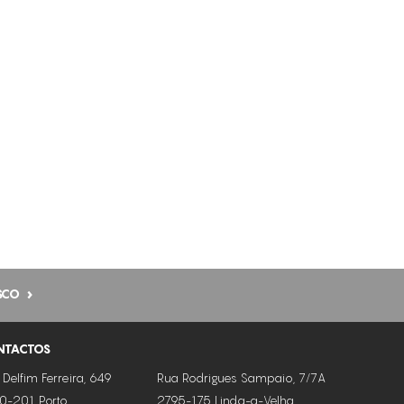
FLACIDEZ DA PELE
LUMINOSIDADE
MANCHAS ESCURAS
MANCHAS SOLARES
MELHORA A QUALIDADE DA PELE
PEELINGS
PELE FOTOENVELHECIDA
PELE MANCHADA
PELES DESVITALIZADAS
SCO
PELES FLÁCIDAS
PELES SENSÍVEIS
NTACTOS
PREENCHIMENTO DAS RUGAS
 Delfim Ferreira, 649
Rua Rodrigues Sampaio, 7/7A
0-201 Porto
2795-175 Linda-a-Velha
REDUÇÃO DE MANCHAS