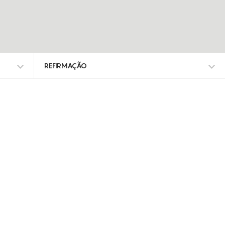
REFIRMAÇÃO
TODOS OS TRATAMENTOS
ALISAR RUGAS
ANTI-MANCHAS
DEFINIÇÃO DO CONTORNO FACIAL
DESIDRATAÇÃO
ENVELHECIMENTO
ENVELHECIMENTO CRONOLÓGICO
EXFOLIA