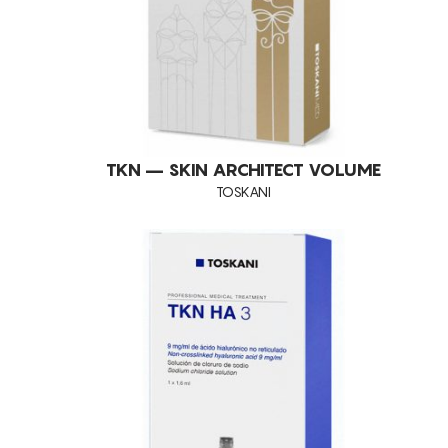
ROSTO
SOLARES
SUPLEMENTOS
TOSKANI ADVANCED
COSMECÊUTICOS
TKN – SKIN ARCHITECT VOLUME
TOSKANI
DIET
MESOTERAPIA
PEELINGS