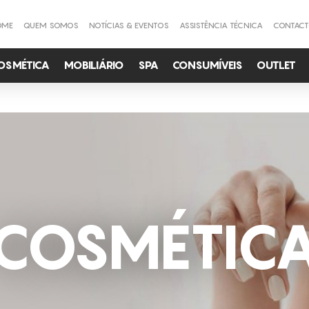
OME
QUEM SOMOS
NOTÍCIAS & EVENTOS
ASSISTÊNCIA TÉCNICA
CONTAC
OSMÉTICA
MOBILIÁRIO
SPA
CONSUMÍVEIS
OUTLET
COSMÉTIC