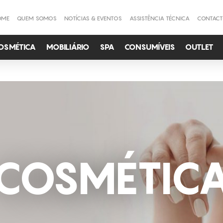
OME
QUEM SOMOS
NOTÍCIAS & EVENTOS
ASSISTÊNCIA TÉCNICA
CONTAC
OSMÉTICA
MOBILIÁRIO
SPA
CONSUMÍVEIS
OUTLET
COSMÉTIC