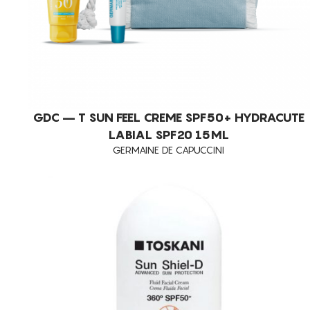
ROSTO
SOLARES
SUPLEMENTOS
TOSKANI ADVANCED
COSMECÊUTICOS
GDC – T SUN FEEL CREME SPF50+ HYDRACUTE
LABIAL SPF20 15ML
DIET
GERMAINE DE CAPUCCINI
MESOTERAPIA
PEELINGS