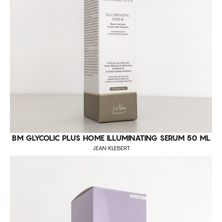
PELE FOTOENVELHECIDA
PELES FLÁCIDAS
PELES SENSÍVEIS
REDUÇÃO DE MANCHAS
REDUÇÃO DE POROS DILATADOS
REDUÇÃO DE VOLUME
REFIRMAÇÃO DA PELE FACIAL
REFIRMAÇÃO FACIAL
REGENERAÇÃO
BM GLYCOLIC PLUS HOME ILLUMINATING SERUM 50 ML
JEAN KLEBERT
REGENERATIVO
REMODELAÇÃO DA SILHUETA
REPARAÇÃO
RUGAS FACIAIS
TONIFICAÇÃO DA PELE