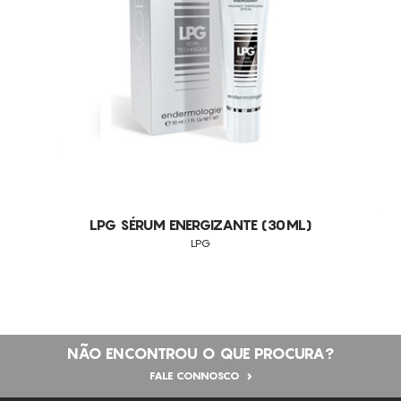
ANTI-RUGAS FACIAIS
REGENERAÇÃO DA PELE
PROTEÇÃO SOLAR
RELAXAMENTO CUTÂNEO
OLHEIRAS
ANTI-PIGMENTAÇÃO
PELES OLEOSAS
COMEDONS
LPG SÉRUM ENERGIZANTE (30ML)
HIPERPIGMENTAÇÃO
LPG
CELULITE
FLACIDEZ
RUGAS
NÃO ENCONTROU O QUE PROCURA?
ACNE
FALE CONNOSCO
DUPLO QUEIXO