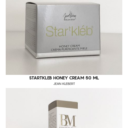
CONSUMÍVEIS
LPG
ASSISTÊNCIA TÉCNICA
TODOS OS TRATAMENTOS
JEAN KLEBERT
ALISAR RUGAS
CONTACTOS
ANTI-MANCHAS
BOLSAS
DEFINIÇÃO DO CONTORNO FACIAL
DESIDRATAÇÃO
DESMAQUILHANTE
ENVELHECIMENTO
STARTKLEB HONEY CREAM 50 ML
JEAN KLEBERT
EXFOLIA
FLACIDEZ DA PELE
LUMINOSIDADE
MELHORA A QUALIDADE DA PELE
PEELINGS