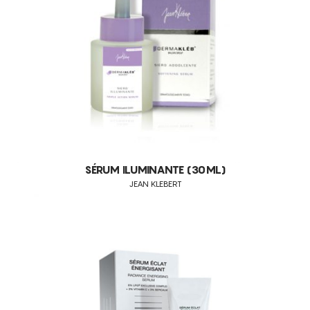
FLACIDEZ FACIAL
PELE ENVELHECIDA
PELES ACNEICAS
STRESS OXIDATIVO
LINHAS DE EXPRESSÃO
PELES DESIDRATADAS
MANCHAS DE MELANINA
PELES SEM BRILHO
SÉRUM ILUMINANTE (30ML)
JEAN KLEBERT
PELES COM MANCHAS
ANTI-FLACIDEZ
RUGAS FACIAIS AVANÇADAS
ANTI-ENVELHECIMENTO
FALTA DE FLEXIBILIDADE E ELASTICIDADE DOS TECIDOS
POROS DILATADOS