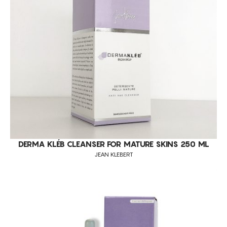
TRATAMENTO DA PELE DIÁRIO
UNIFORMIZAÇÃO DO TOM DE PELE
REJUVENESCIMENTO CUTÂNEO
PELES NORMAIS
PELES SECAS
PELES MISTAS
PELES JOVENS
TODOS OS TIPOS DE PELE
CUIDADOS COM A PELE DO ROSTO
DERMA KLÉB CLEANSER FOR MATURE SKINS 250 ML
ANTI-RUGAS
JEAN KLEBERT
LIMPEZA DE PELE
REGENERAÇÃO DOS TECIDOS
FOTOENVELHECIMENTO
RUGAS FACIAIS MODERADAS E LOCALIZADAS