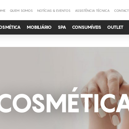
OME
QUEM SOMOS
NOTÍCIAS & EVENTOS
ASSISTÊNCIA TÉCNICA
CONTAC
OSMÉTICA
MOBILIÁRIO
SPA
CONSUMÍVEIS
OUTLET
COSMÉTIC