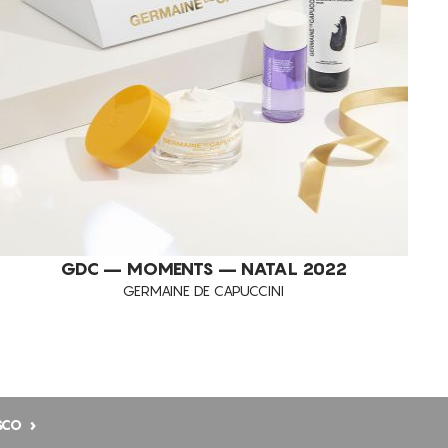
REGENERATIVO
REPARAÇÃO
RUGAS FACIAIS
TONIFICAÇÃO DA PELE
TRATAMENTO DA PELE DIÁRIO
UNIFORMIZAÇÃO DO TOM DE PELE
REJUVENESCIMENTO CUTÂNEO
GDC – MOMENTS – NATAL 2022
PELES NORMAIS
GERMAINE DE CAPUCCINI
PELES SECAS
PELES MISTAS
PELES JOVENS
TODOS OS TIPOS DE PELE
SCO