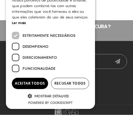
nossos parceiros de publicidade e análise,
REJUVENESCIMENTO CUTÂNEO
que podem combiná-las com outras
informações que você forneceu a eles ou
PELES NORMAIS
que eles coletaram do uso de seus serviços.
PELES SECAS
Ler mais
NÃO ENCONTROU O QUE PROCURA?
PELES MISTAS
FALE CONNOSCO
ESTRITAMENTE NECESSÁRIOS
PELES JOVENS
DESEMPENHO
NEWSLETTER
TODOS OS TIPOS DE PELE
DIRECIONAMENTO
CUIDADOS COM A PELE DO ROSTO
FUNCIONALIDADE
ANTI-RUGAS
LIMPEZA DE PELE
ACEITAR TODOS
RECUSAR TODOS
RUGAS FACIAIS MODERADAS E LOCALIZADAS
MOSTRAR DETALHES
FLACIDEZ FACIAL
POWERED BY COOKIESCRIPT
PELE ENVELHECIDA
STRESS OXIDATIVO
COPYRIGHT © 2026 SLYOU
TERMOS E CONDIÇÕES
POLÍTICA DE PRIVACIDADE
LINHAS DE EXPRESSÃO
POWERED BY