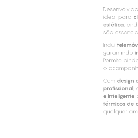
Desenvolvid
ideal para
c
estética
, on
são essenciai
Inclui
telemóve
garantindo
i
Permite aind
o acompanham
Com
design 
profissional
,
e inteligente
p
térmicos de 
qualquer amb