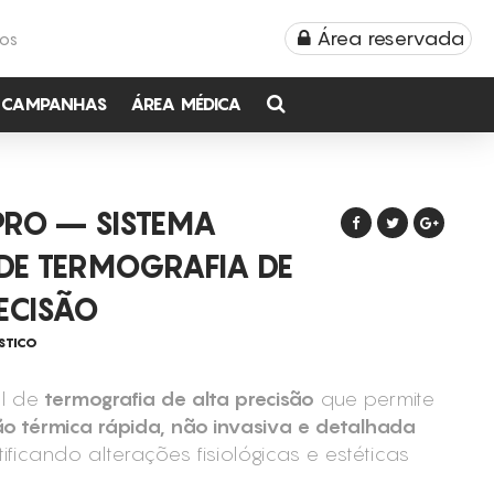
Área reservada
TOS
CAMPANHAS
ÁREA MÉDICA
PRO – SISTEMA
 DE TERMOGRAFIA DE
ECISÃO
STICO
al de
termografia de alta precisão
que permite
ão térmica rápida, não invasiva e detalhada
ntificando alterações fisiológicas e estéticas