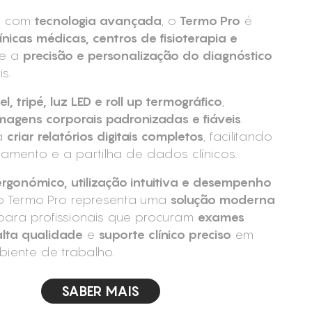
o com
tecnologia avançada
, o
Termo Pro
é
línicas médicas, centros de fisioterapia e
de a
precisão e personalização do diagnóstico
s.
l, tripé, luz LED e roll up termográfico
,
magens corporais padronizadas e fiáveis
.
a
criar relatórios digitais completos
, facilitando
ento e a partilha de dados clínicos.
ergonómico, utilização intuitiva e desempenho
 o Termo Pro representa uma
solução moderna
ara profissionais que procuram
exames
alta qualidade
e
suporte clínico preciso
em
iente de trabalho.
SABER MAIS