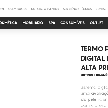
OME
QUEM SOMOS
NOTÍCIAS & EVENTOS
ASSISTÊNCIA TÉCNICA
CONTAC
OSMÉTICA
MOBILIÁRIO
SPA
CONSUMÍVEIS
OUTLET
TERMO 
DIGITAL
ALTA PR
OUTROS
DIAGNÓ
Sistema digit
uma
avaliaç
da pele
, ide
com clareza.