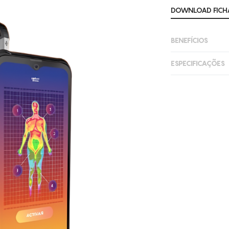
DOWNLOAD FICHA
BENEFÍCIOS
Permite cri
ESPECIFICAÇÕES
cada pacient
Câmara térm
Digitalizaç
sensibilidade
Inclui telem
Câmara fro
capturar foto
captação fot
Tecnologia 
Conectivida
Design erg
Bateria: 85
Software de 
Vários Filtr
Dispositivo