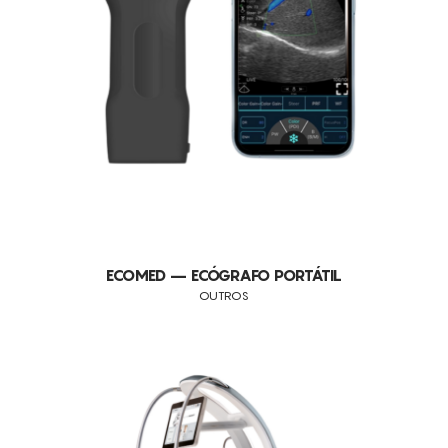
QUEIMADURAS
ESPASMOS MUSCULARES
UROLOGIA
RETENÇÃO DE LÍQUIDOS
DESPORTO
PREPARAÇÃO E RECUPERAÇÃO MUSCULAR
HIPERPIGMENTAÇÃO
CELULITE
FLACIDEZ
ECOMED – ECÓGRAFO PORTÁTIL
OUTROS
RUGAS
ACNE
DEPILAÇÃO
DEPILAÇÃO A LASER
GORDURA LOCALIZADA