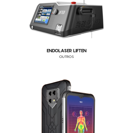
LASERS
CONSUMÍVEIS
EUNSUNG
IPL
ASSISTÊNCIA TÉCNICA
TODOS OS TRATAMENTOS
INDIBA
RADIOFREQUÊNCIA
ALISAR RUGAS
BALLANCER
CONTACTOS
CRIOLIPÓLISE
CELULITE ADIPOSA
LPG
PRESSOTERAPIA
CELULITE GRAU I-III
SINCLAIR
ENDOLASER LIFTEN
DEFINIÇÃO DO CONTORNO FACIAL
OUTROS
OUTROS
DOR
EDEMAS
ENVELHECIMENTO
LUMINOSIDADE
MANCHAS SOLARES
MEDICINA ESTÉTICA (PRÉ E PÓS OPERATÓRIOS)
MELHORA A QUALIDADE DA PELE
ORTOPEDIA (MOBILIDADE ARTICULAR E EDEMA)