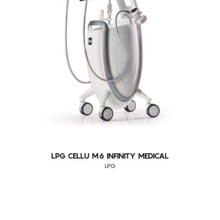
LESÕES VASCULARES
MODELAÇÃO CORPORAL
REJUVENESCIMENTO
SÍNDROME DAS PERNAS CANSADAS
DRENAGEM LINFÁTICA
FIRMEZA
ANTI-IDADE
RELAXAMENTO
LPG CELLU M6 INFINITY MEDICAL
LPG