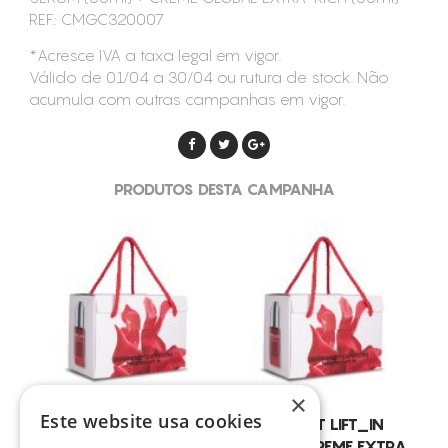
REF.: CMGC320007
*Acresce IVA a taxa legal em vigor.
Válido de 01/04 a 30/04 ou rutura de stock. Não
acumula com outras campanhas em vigor.
PRODUTOS DESTA CAMPANHA
×
Este website usa cookies
GDC – T LIFT_IN
GDC – T LIFT_IN
PROMO (CREME
PROMO (CREME EXTRA