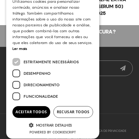
Utilizamos cookies para personalizar
50+SERUM 50) 2025
RICH 50+SERUM 50)
conteúdo, anúncios e analisar nosso
2025
tráfego. Também compartilhamos
informações sobre o uso do nosso site com
nossos parceiros de publicidade e análise,
que podem combiná-las com outras
NÃO ENCONTROU O QUE PROCURA?
informações que você forneceu a eles ou
FALE CONNOSCO
que eles coletaram do uso de seus serviços.
Ler mais
NEWSLETTER
ESTRITAMENTE NECESSÁRIOS
DESEMPENHO
DIRECIONAMENTO
FUNCIONALIDADE
ACEITAR TODOS
RECUSAR TODOS
MOSTRAR DETALHES
COPYRIGHT © 2026 SLYOU
TERMOS E CONDIÇÕES
POLÍTICA DE PRIVACIDADE
POWERED BY COOKIESCRIPT
POWERED BY