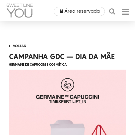
Área reservada
HOME
VOLTAR
QUEM SOMOS
CAMPANHA GDC – DIA DA MÃE
PRODUTOS
GERMAINE DE CAPUCCINI
COSMÉTICA
EQUIPAMENTOS
ÁREA MÉDICA
ALUGUERES
OUTLET
COSMÉTICA
CAMPANHAS
MOBILIÁRIO
SPA
NOTÍCIAS & EVENTOS