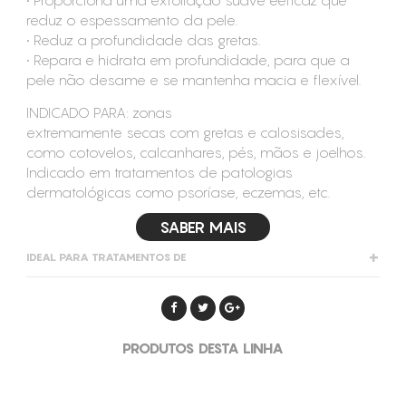
• Proporciona uma exfoliação suave eeficaz que
reduz o espessamento da pele.
• Reduz a profundidade das gretas.
• Repara e hidrata em profundidade, para que a
pele não desame e se mantenha macia e flexível.
INDICADO PARA: zonas
extremamente secas com gretas e calosisades,
como cotovelos, calcanhares, pés, mãos e joelhos.
Indicado em tratamentos de patologias
dermatológicas como psoríase, eczemas, etc.
SABER MAIS
IDEAL PARA TRATAMENTOS DE
Hidratação
Renovação
PRODUTOS DESTA LINHA