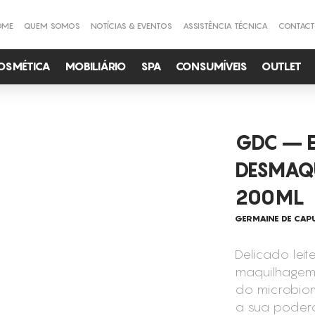
OME
QUEM SOMOS
NOTÍCIAS & EVENTOS
ASSISTÊNCIA TÉCNICA
CONTAC
OSMÉTICA
MOBILIÁRIO
SPA
CONSUMÍVEIS
OUTLET
GDC – E
DESMAQ
200ML
GERMAINE DE CAPU
Delicado lei
maquilhagem 
do microbiom
a sua podero