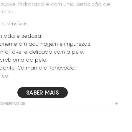
e suave, hidratada e com uma sensação de
forto.
s sensíveis.
uintada e sedosa.
cazmente a maquilhagem e impurezas.
fortável e delicado com a pele.
icrobioma da pele.
xidante, Calmante e Renovador.
ico.
SABER MAIS
TAMENTOS DE
ante
eis