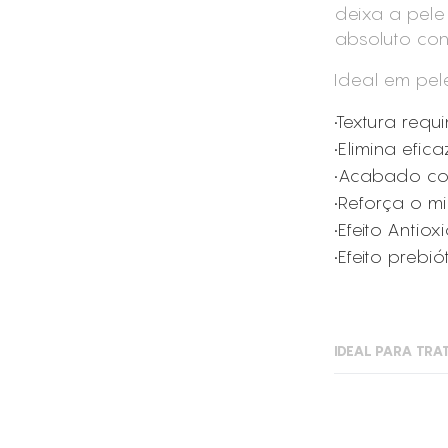
deixa a pel
absoluto con
Ideal em pele
•Textura req
•Elimina efi
•Acabado con
•Reforça o m
•Efeito Antio
•Efeito prebiót
IDEAL PARA TRA
Desmaquilh
Peles sensív