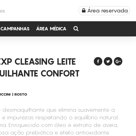
Área reservada
TOS
CAMPANHAS
ÁREA MÉDICA
XP CLEASING LEITE
UILHANTE CONFORT
CCINI
ROSTO
te desmaquilhante que elimina suavemente a
e impurezas respeitando o equilíbrio natural
a. Enriquecido com óleo e extrato de aveia,
sa ação prebiótica e efeito antioxidante