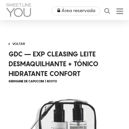
Área reservada
HOME
VOLTAR
QUEM SOMOS
GDC – EXP CLEASING LEITE
PRODUTOS
DESMAQUILHANTE + TÓNICO
HIDRATANTE CONFORT
EQUIPAMENTOS
ÁREA MÉDICA
GERMAINE DE CAPUCCINI
ROSTO
ALUGUERES
OUTLET
COSMÉTICA
CAMPANHAS
MOBILIÁRIO
SPA
NOTÍCIAS & EVENTOS