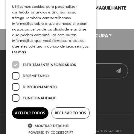
Utilizamos cookies para personalizar
GDC- T SRNS DUAL CLEANSE OLEO DESMAQUILHANTE
conteúdo, anúncios e analisar nosso
125 ML
tráfego. Também compartilhamos
GERMAINE DE CAPUCCINI
informações sobre o uso do nosso site com
nossos parceiros de publicidade e análise,
que podem combiná-las com outras
NÃO ENCONTROU O QUE PROCURA?
informações que você forneceu a eles ou
FALE CONNOSCO
que eles coletaram do uso de seus serviços.
Ler mais
NEWSLETTER
ESTRITAMENTE NECESSÁRIOS
DESEMPENHO
DIRECIONAMENTO
FUNCIONALIDADE
ACEITAR TODOS
RECUSAR TODOS
MOSTRAR DETALHES
COPYRIGHT © 2026 SLYOU
TERMOS E CONDIÇÕES
POLÍTICA DE PRIVACIDADE
POWERED BY COOKIESCRIPT