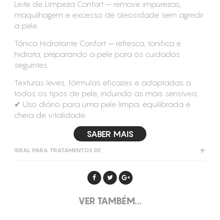
Leite de Limpeza Confort – remove impurezas,
maquilhagem e excesso de oleosidade sem agredir
a pele.
Tónico Hidratante Confort – refresca, tonifica e
hidrata, preparando a pele para os cuidados
seguintes.
Texturas leves, fórmulas eficazes e adaptadas a
todos os tipos de pele, incluindo as mais sensíveis.
✔ Uso diário para uma pele limpa, equilibrada e
cheia de vitalidade.
SABER MAIS
IDEAL PARA TRATAMENTOS DE
Desmaquilhante
Peles sensíveis
Todos os tipos de pele
VER TAMBÉM...
Limpeza de pele