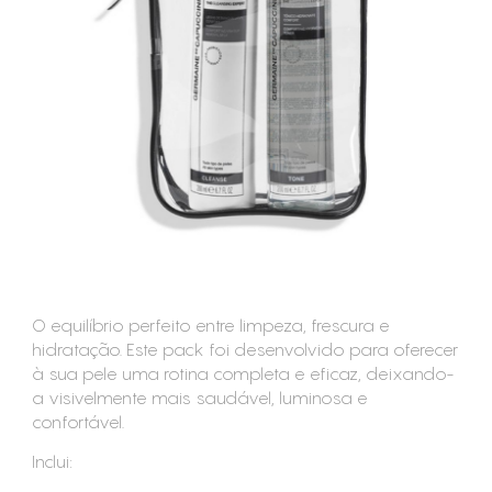
CONSUMÍVEIS
ASSISTÊNCIA TÉCNICA
CONTACTOS
O equilíbrio perfeito entre limpeza, frescura e
hidratação. Este pack foi desenvolvido para oferecer
à sua pele uma rotina completa e eficaz, deixando-
a visivelmente mais saudável, luminosa e
confortável.
Inclui: