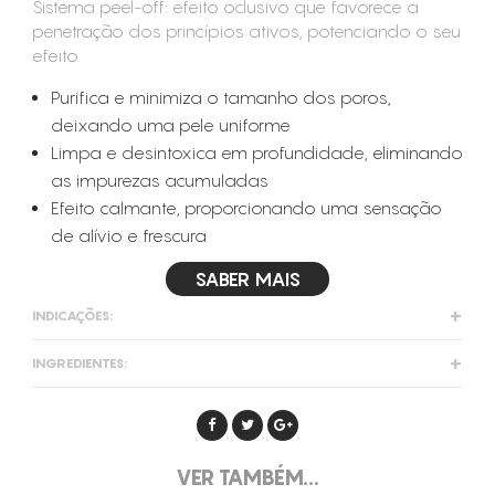
Sistema peel-off: efeito oclusivo que favorece a
penetração dos princípios ativos, potenciando o seu
efeito.
Purifica e minimiza o tamanho dos poros,
deixando uma pele uniforme
Limpa e desintoxica em profundidade, eliminando
as impurezas acumuladas
Efeito calmante, proporcionando uma sensação
de alívio e frescura
SABER MAIS
INDICAÇÕES:
Limpa, purifica, acalma e regenera
INGREDIENTES:
Peles oleosas ou com tendência oleosa / acneicas
Argila vermelha
: ajuda a regular a produção de
sebo e elimina o excesso de oleosidade sem
ressecar a pele. Melhora o aspeto da pele, reduzindo
VER TAMBÉM...