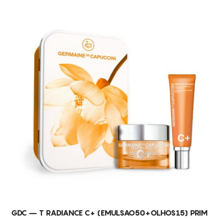
a inflamação e a vermelhidão associadas à acne e
estimula a circulação sanguínea na pele para um
aspeto mais luminoso e saudável​
Alginatos
: são extratos de algas marinhas que
ajudam a manter a hidratação da pele, eliminam
toxinas e resíduos e a sua textura flexível facilita a
eliminação de impurezas e células mortas quando
retiradas. Pele mais suave e lisa​
Biomembranas de levedura
: contêm nutrientes que
ajudam na regeneração celular, fortalecem a
barreira cutânea e ajudam a manter o equilíbrio
saudável na flora da pele
GDC – T RADIANCE C+ (EMULSAO50+OLHOS15) PRIM