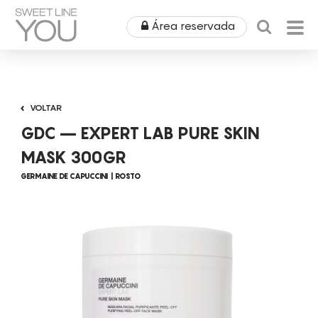
Área reservada
HOME
VOLTAR
QUEM SOMOS
GDC – EXPERT LAB PURE SKIN
PRODUTOS
MASK 300GR
GERMAINE DE CAPUCCINI
ROSTO
EQUIPAMENTOS
ÁREA MÉDICA
ALUGUERES
OUTLET
COSMÉTICA
CAMPANHAS
MOBILIÁRIO
SPA
NOTÍCIAS & EVENTOS