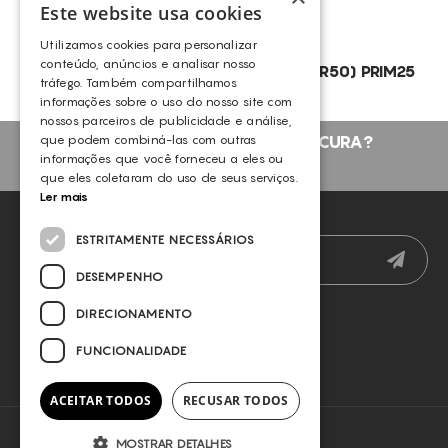
Este website usa cookies
Utilizamos cookies para personalizar
conteúdo, anúncios e analisar nosso
GDC – T SRNS (CR.PRO60+ 50+REPAIR50) PRIM25
tráfego. Também compartilhamos
GERMAINE DE CAPUCCINI
informações sobre o uso do nosso site com
nossos parceiros de publicidade e análise,
que podem combiná-las com outras
NÃO ENCONTROU O QUE PROCURA?
informações que você forneceu a eles ou
FALE CONNOSCO
que eles coletaram do uso de seus serviços.
Ler mais
NEWSLETTER
ESTRITAMENTE NECESSÁRIOS
DESEMPENHO
DIRECIONAMENTO
FUNCIONALIDADE
ACEITAR TODOS
RECUSAR TODOS
MOSTRAR DETALHES