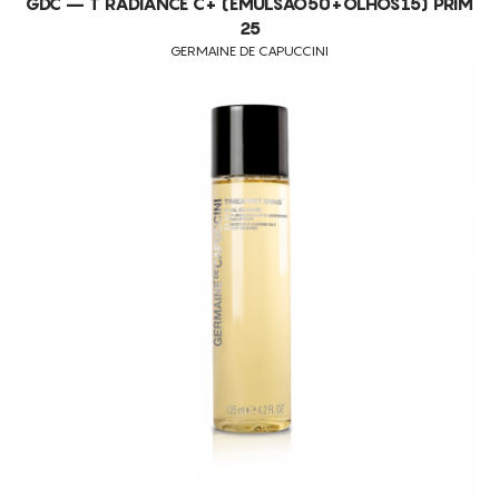
GDC – T RADIANCE C+ (EMULSAO50+OLHOS15) PRIM
25
GERMAINE DE CAPUCCINI