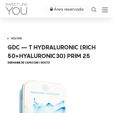
Área reservada
HOME
VOLTAR
QUEM SOMOS
GDC – T HYDRALURONIC (RICH
PRODUTOS
50+HYALURONIC30) PRIM 25
GERMAINE DE CAPUCCINI
ROSTO
EQUIPAMENTOS
ÁREA MÉDICA
ALUGUERES
OUTLET
COSMÉTICA
CAMPANHAS
MOBILIÁRIO
SPA
NOTÍCIAS & EVENTOS