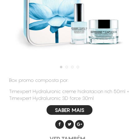
CONSUMÍVEIS
ASSISTÊNCIA TÉCNICA
CONTACTOS
Box promo composta por:
Timexpert Hydraluronic creme hidratacion rich 50ml +
Timexpert Hydraluronic 3D force 30ml
SABER MAIS
VER TAMBÉM...