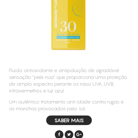
CONSUMÍVEIS
ASSISTÊNCIA TÉCNICA
CONTACTOS
Fluido antioxidante e antipoluição de agradável
sensação “pele nua” que proporciona uma proteção
de amplo espectro perante os raiso UVA, UVB,
infravermelhos e luz azul.
Um autêntico tratamento anti idade contra rugas e
as manchas provocadas pelo sol.
SABER MAIS