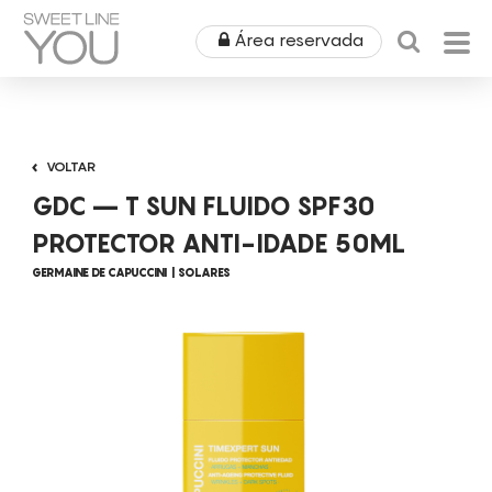
Área reservada
HOME
VOLTAR
QUEM SOMOS
GDC – T SUN FLUIDO SPF30
PRODUTOS
PROTECTOR ANTI-IDADE 50ML
GERMAINE DE CAPUCCINI
SOLARES
EQUIPAMENTOS
ÁREA MÉDICA
ALUGUERES
OUTLET
COSMÉTICA
CAMPANHAS
MOBILIÁRIO
SPA
NOTÍCIAS & EVENTOS