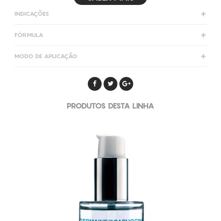
INDICAÇÕES
FÓRMULA
Manteigas e ceras vegetais
MODO DE APLICAÇÃO
Filtro solar SPF20
Cera de jasmim
Micro esferas de Hialuronato de Sódio
PRODUTOS DESTA LINHA
Concentrado de Pantenol