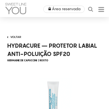
Área reservada
HOME
VOLTAR
QUEM SOMOS
HYDRACURE – PROTETOR LABIAL
PRODUTOS
ANTI-POLUIÇÃO SPF20
GERMAINE DE CAPUCCINI
ROSTO
EQUIPAMENTOS
ÁREA MÉDICA
ALUGUERES
OUTLET
COSMÉTICA
CAMPANHAS
MOBILIÁRIO
SPA
NOTÍCIAS & EVENTOS