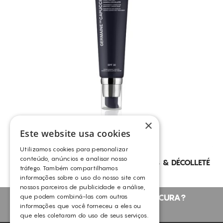
×
Este website usa cookies
Utilizamos cookies para personalizar
conteúdo, anúncios e analisar nosso
TIMEXPERT SRNS – HIGH REPAIR HANDS & DÉCOLLETÉ
tráfego. Também compartilhamos
GERMAINE DE CAPUCCINI
informações sobre o uso do nosso site com
nossos parceiros de publicidade e análise,
que podem combiná-las com outras
NÃO ENCONTROU O QUE PROCURA?
informações que você forneceu a eles ou
FALE CONNOSCO
que eles coletaram do uso de seus serviços.