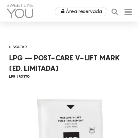
Área reservada
HOME
VOLTAR
QUEM SOMOS
LPG – POST-CARE V-LIFT MARK
PRODUTOS
(ED. LIMITADA)
LPG
ROSTO
EQUIPAMENTOS
ÁREA MÉDICA
ALUGUERES
OUTLET
COSMÉTICA
CAMPANHAS
MOBILIÁRIO
SPA
NOTÍCIAS & EVENTOS