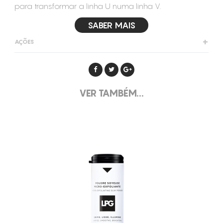
para transformar a linha U numa linha V.
SABER MAIS
AÇÕES
Remodela
Eleva
Redesensifica
VER TAMBÉM...