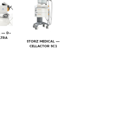
ão do corpo
do tônus muscular
is
L – D-
LTRA
STORZ MEDICAL –
CELLACTOR SC1