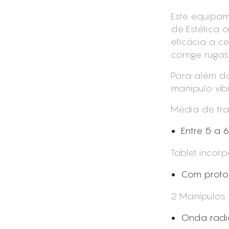
Este equipam
de Estética 
eficácia a cel
corrige rugas
Para além da
manípulo vibr
Média de tr
Entre 5 a 
Tablet incor
Com protoc
2 Manípulos
Onda radia