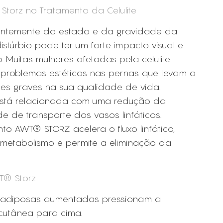
 Storz no Tratamento da Celulite
ntemente do estado e da gravidade da
 distúrbio pode ter um forte impacto visual e
. Muitas mulheres afetadas pela celulite
problemas estéticos nas pernas que levam a
es graves na sua qualidade de vida.
 está relacionada com uma redução da
 de transporte dos vasos linfáticos.
to AWT® STORZ acelera o fluxo linfático,
metabolismo e permite a eliminação da
T® Storz
s adiposas aumentadas pressionam a
 cutânea para cima.