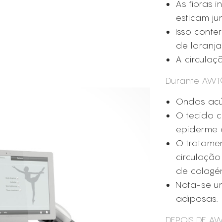
As fibras i
esticam ju
Isso confe
de laranja”
A circulaç
Durante AWT
Ondas acús
O tecido c
epiderme 
O tratamen
circulação
de colagén
Nota-se u
adiposas.
DEPOIS DE A