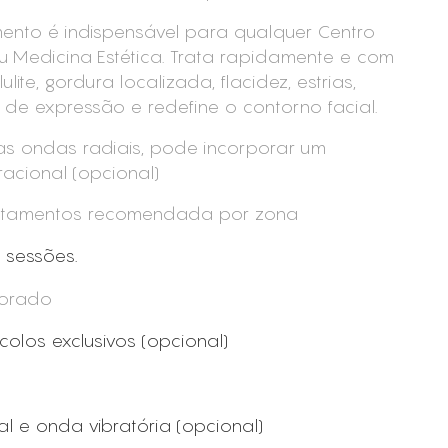
ento é indispensável para qualquer Centro
ou Medicina Estética. Trata rapidamente e com
ulite, gordura localizada, flacidez, estrias,
 de expressão e redefine o contorno facial.
s ondas radiais, pode incorporar um
acional (opcional)
atamentos recomendada por zona
6 sessões.
porado
olos exclusivos (opcional)
l e onda vibratória (opcional)