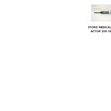
Remodelaç
Regulação 
Rugas facia
STORZ MEDICA
ACTOR 100 U