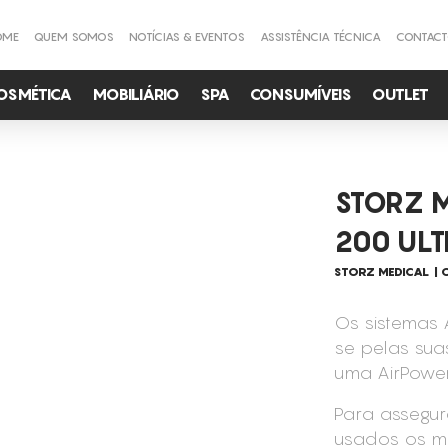
OME
QUEM SOMOS
NOTÍCIAS & EVENTOS
ASSISTÊNCIA TÉCNICA
CONTAC
OSMÉTICA
MOBILIÁRIO
SPA
CONSUMÍVEIS
OUTLET
STORZ 
200 UL
STORZ MEDICAL
O
Os sistemas
se pelas sua
uma AirPower
Para assegur
usados os me