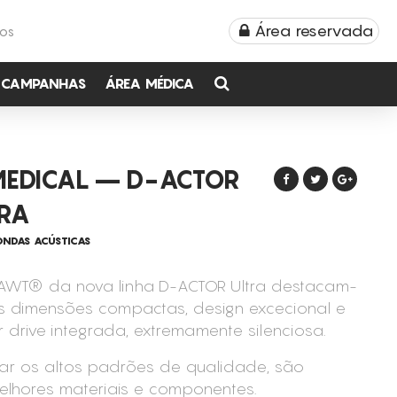
Área reservada
TOS
CAMPANHAS
ÁREA MÉDICA
MEDICAL – D-ACTOR
TRA
NDAS ACÚSTICAS
 AWT® da nova linha D-ACTOR Ultra destacam-
s dimensões compactas, design excecional e
 drive integrada, extremamente silenciosa.
ar os altos padrões de qualidade, são
lhores materiais e componentes.