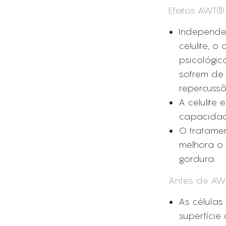
Efeitos AWT®
Independe
celulite, o
psicológico
sofrem de 
repercussõ
A celulite
capacidade
O tratamen
melhora o 
gordura.
Antes de AW
As célula
superfície