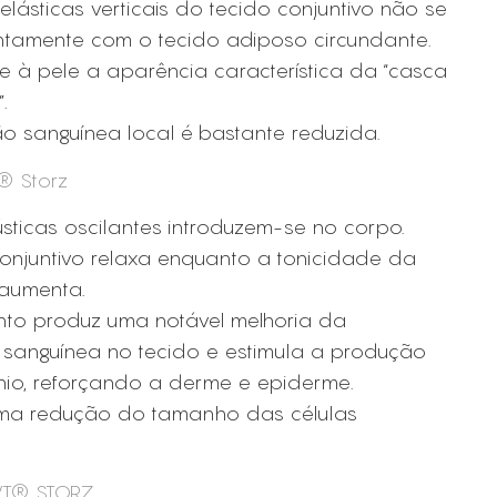
nelásticas verticais do tecido conjuntivo não se
ntamente com o tecido adiposo circundante.
re à pele a aparência característica da “casca
.
ão sanguínea local é bastante reduzida.
® Storz
ticas oscilantes introduzem-se no corpo.
onjuntivo relaxa enquanto a tonicidade da
aumenta.
to produz uma notável melhoria da
 sanguínea no tecido e estimula a produção
io, reforçando a derme e epiderme.
ma redução do tamanho das células
WT® STORZ