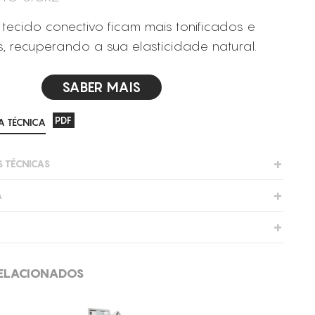
 tecido conectivo ficam mais tonificados e
 recuperando a sua elasticidade natural.
SABER MAIS
PDF
 TÉCNICA
S TÉCNICAS
A
3-5.0 bar
 1-21 Hz
e celulite (graus I a III)
ELACIONADOS
 do tecido muscular e conjuntivo
e congestões linfáticas