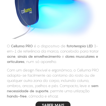
CONSUMÍVEIS
ASSISTÊNCIA TÉCNICA
CONTACTOS
O
Celluma PRO
é o dispositivo de
fototerapia LED
3-
em-1 de referência da marca, concebido para tratar
acne
,
sinais de envelhecimento
e
dores musculares e
articulares
, num só aparelho.
Com um design flexível e ergonómico, o Celluma PRO
adapta-se facilmente ao contorno do rosto ou de
qualquer outra zona do corpo, incluindo coluna,
ombros, ancas, joelhos e pés. Compacto, leve e
sem
necessidade de suporte
, permite uma utilização
hands-free
, cómoda e eficaz.
SABER MAIS