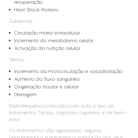
recuperação
Heat Shock Proteins
Subtermia:
Circulação matriz extracelular
Incremento do metabolismo celular
Activação da nutrição celular
Termia:
Incremento da microcirculação e vasodilatação
Aumento do fluxo sanguíneo
Oxigenação tissular e celular
Drenagem
Radiofrequência indicada para todo o tipo de
tratamentos: faciais, corporais, capilares e de bem-
estar.
Os tratamentos são agradáveis, seguros,
personalizados e garantem a satisfação dos seus