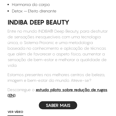
Harmonia do corpo
Detox – Efeito drenante
INDIBA DEEP BEAUTY
Entre no mundo INDIBA® Deep Beauty, para desfrutar
de sensações inesquecíveis com uma tecnologia
única, o Sistema Proionic e uma metodologia
baseada no conhecimento e aplicação de técnicas
que além de favorecer o aspeto físico, aumentar a
sensação de bem-estar e melhorar a qualidade de
vida.
Estamos presentes nos melhores centros de beleza,
imagem e bem-estar do mundo. Atreve-se?
Descarregue o
estudo piloto sobre redução de rugas
(EN)
SABER MAIS
VER VÍDEO