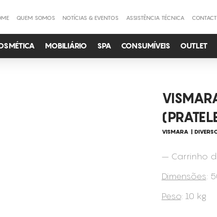
OME
QUEM SOMOS
NOTÍCIAS & EVENTOS
ASSISTÊNCIA TÉCNICA
CONTAC
OSMÉTICA
MOBILIÁRIO
SPA
CONSUMÍVEIS
OUTLET
VISMAR
(PRATEL
VISMARA
DIVERS
– Carrinho d
Dimensões
: 
Peso
: 10 kg