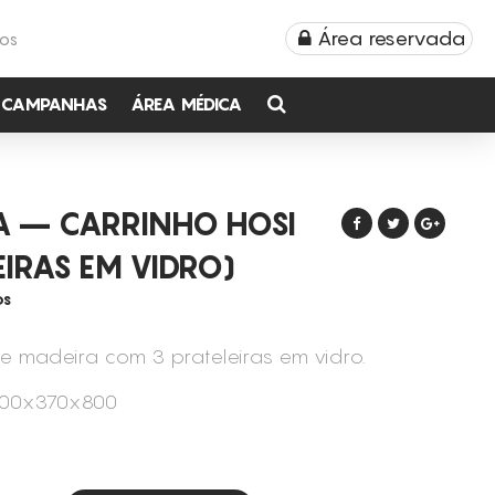
Área reservada
TOS
CAMPANHAS
ÁREA MÉDICA
A – CARRINHO HOSI
EIRAS EM VIDRO)
OS
e madeira com 3 prateleiras em vidro.
500x370x800