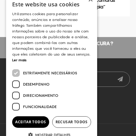
15h45
– 16h15
|
“
Os Benefícios das Câmaras
Este website usa cookies
Hiperbáricas na Estética e na Fisioterapia
”
Utilizamos cookies para personalizar
conteúdo, anúncios e analisar nosso
tráfego. Também compartilhamos
informações sobre o uso do nosso site com
nossos parceiros de publicidade e análise,
que podem combiná-las com outras
NÃO ENCONTROU O QUE PROCURA?
informações que você forneceu a eles ou
FALE CONNOSCO
que eles coletaram do uso de seus serviços.
Ler mais
NEWSLETTER
ESTRITAMENTE NECESSÁRIOS
DESEMPENHO
DIRECIONAMENTO
FUNCIONALIDADE
ACEITAR TODOS
RECUSAR TODOS
MOSTRAR DETALHES