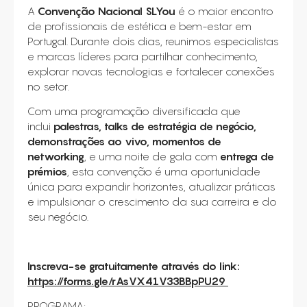
CONSUMÍVEIS
A
Convenção Nacional SLYou
é o maior encontro
de profissionais de estética e bem-estar em
ASSISTÊNCIA TÉCNICA
Portugal. Durante dois dias, reunimos especialistas
e marcas líderes para partilhar conhecimento,
CONTACTOS
explorar novas tecnologias e fortalecer conexões
no setor.
Com uma programação diversificada que
inclui
palestras, talks de estratégia de negócio,
demonstrações ao vivo, momentos de
networking
, e uma noite de gala com
entrega de
prémios
, esta convenção é uma oportunidade
única para expandir horizontes, atualizar práticas
e impulsionar o crescimento da sua carreira e do
seu negócio.
Inscreva-se gratuitamente através do link:
https://forms.gle/rAsVX41V33BBpPU29
PROGRAMA: