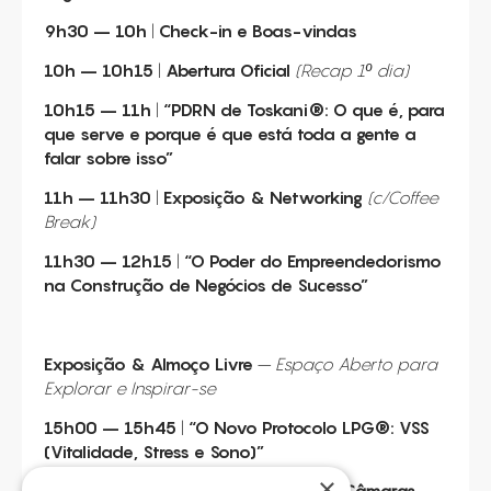
9h30 – 10h
|
Check-in e Boas-vindas
10h – 10h15
|
Abertura Oficial
(Recap 1º dia)
10h15 – 11h
|
“
PDRN de Toskani
®
: O que é, para
que serve e porque é que está toda a gente a
falar sobre isso
”
11h – 11h30
|
Exposição
& Networking
(c/Coffee
Break)
11h30 – 12h15
|
“O Poder do
Empreendedorismo
na Construção de Negócios de Sucesso”
Exposição &
Almoço Livre
–
Espaço Aberto para
Explorar e Inspirar-se
15h00 – 15h45
|
“O Novo
Protocolo LPG
®: VSS
(Vitalidade, Stress e Sono)”
×