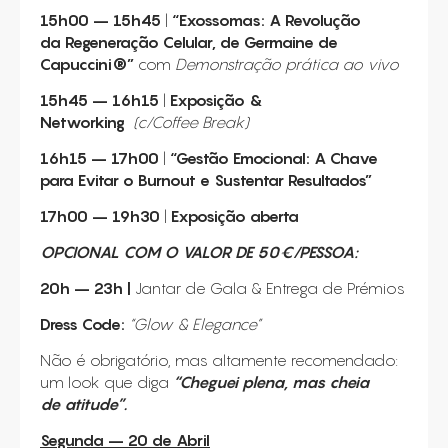
15h00 – 15h45
|
“Exossomas: A Revolução
da
Regeneração Celular, de Germaine de
Capuccini
®
”
com
Demonstração
prática ao vivo
15h45 – 16h15
|
Exposição &
Networking
(
c/Coffee Break)
16h15 – 17h00
|
“Gestão Emocional: A Chave
para Evitar o Burnout e Sustentar Resultados”
17h00 – 19h30
|
Exposição aberta
OPCIONAL COM O VALOR DE 50€/PESSOA:
20h
– 23h |
Jantar de Gala & Entrega de Prémios
Dress Code:
“Glow & Elegance”
Não é obrigatório, mas altamente recomendado:
um look que diga
“Cheguei plena, mas cheia
de
atitude”.
Segunda – 20 de Abril