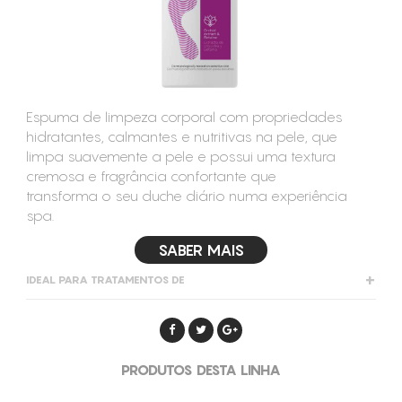
CONSUMÍVEIS
ASSISTÊNCIA TÉCNICA
CONTACTOS
Espuma de limpeza corporal com propriedades
hidratantes, calmantes e nutritivas na pele, que
limpa suavemente a pele e possui uma textura
cremosa e fragrância confortante que
transforma o seu duche diário numa experiência
spa.
SABER MAIS
IDEAL PARA TRATAMENTOS DE
Hidratação
Relaxamento
PRODUTOS DESTA LINHA