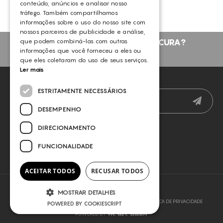
conteúdo, anúncios e analisar nosso
SPF20 15ML
tráfego. Também compartilhamos
GERMAINE DE CAPUCCINI
informações sobre o uso do nosso site com
nossos parceiros de publicidade e análise,
NÃO ENCONTROU O QUE PROCURA?
que podem combiná-las com outras
informações que você forneceu a eles ou
FALE CONNOSCO
que eles coletaram do uso de seus serviços.
Ler mais
NEWSLETTER
ESTRITAMENTE NECESSÁRIOS
DESEMPENHO
DIRECIONAMENTO
FUNCIONALIDADE
ACEITAR TODOS
RECUSAR TODOS
MOSTRAR DETALHES
COPYRIGHT © 2026 SLYOU
TERMOS E CONDIÇÕES
POLÍTICA DE PRIVACIDADE
POWERED BY COOKIESCRIPT
POWERED BY