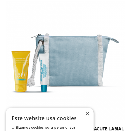
×
Este website usa cookies
Utilizamos cookies para personalizar
GDC – T SUN FEEL CREME SPF50+ HYDRACUTE LABIAL