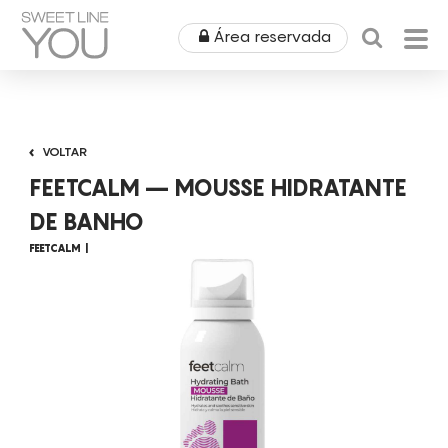
Área reservada
HOME
VOLTAR
QUEM SOMOS
FEETCALM – MOUSSE HIDRATANTE
PRODUTOS
DE BANHO
FEETCALM
EQUIPAMENTOS
ÁREA MÉDICA
ALUGUERES
OUTLET
COSMÉTICA
CAMPANHAS
MOBILIÁRIO
SPA
NOTÍCIAS & EVENTOS