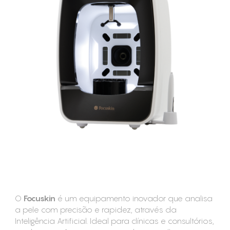
CONSUMÍVEIS
ASSISTÊNCIA TÉCNICA
CONTACTOS
O
Focuskin
é um equipamento inovador que analisa
a pele com precisão e rapidez, através da
Inteligência Artificial. Ideal para clínicas e consultórios,