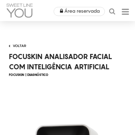
Área reservada
HOME
VOLTAR
QUEM SOMOS
FOCUSKIN ANALISADOR FACIAL
PRODUTOS
COM INTELIGÊNCIA ARTIFICIAL
FOCUSKIN
DIAGNÓSTICO
EQUIPAMENTOS
ÁREA MÉDICA
ALUGUERES
OUTLET
COSMÉTICA
CAMPANHAS
MOBILIÁRIO
SPA
NOTÍCIAS & EVENTOS