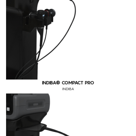
ELETROESTIMULADOR
CONSUMÍVEIS
INDIBA
INDIBA DEEP BEAUTY
ASSISTÊNCIA TÉCNICA
TODOS OS TRATAMENTOS
INDIBA DEEP CARE
EDEMAS
CONTACTOS
LASER PODOLÓGICO
MEDICINA ESTÉTICA (PRÉ E PÓS OPERATÓRIOS)
LED
FALTA DE FLEXIBILIDADE E ELASTICIDADE DOS TECIDOS
NEUROESTIMULADOR
ADERÊNCIAS
VÁCUO
CICATRIZES
ENDERMOLOGIE LPG
PREPARAÇÃO E RECUPERAÇÃO MUSCULAR
LASERS
DRENAGEM LINFÁTICA
INDIBA® COMPACT PRO
IPL
INDIBA
RADIOFREQUÊNCIA
ONDAS ACÚSTICAS
HIFU
CAVITAÇÃO