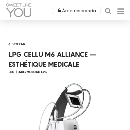
Área reservada
HOME
VOLTAR
QUEM SOMOS
LPG CELLU M6 ALLIANCE –
PRODUTOS
ESTHÉTIQUE MEDICALE
LPG
ENDERMOLOGIE LPG
EQUIPAMENTOS
ÁREA MÉDICA
ALUGUERES
OUTLET
COSMÉTICA
CAMPANHAS
MOBILIÁRIO
SPA
NOTÍCIAS & EVENTOS