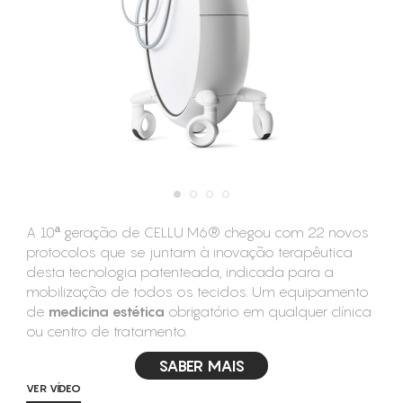
CONSUMÍVEIS
ASSISTÊNCIA TÉCNICA
CONTACTOS
A 10ª geração de CELLU M6® chegou com 22 novos
protocolos que se juntam à inovação terapêutica
desta tecnologia patenteada, indicada para a
mobilização de todos os tecidos. Um equipamento
de
medicina estética
obrigatório em qualquer clínica
ou centro de tratamento.
SABER MAIS
VER VÍDEO