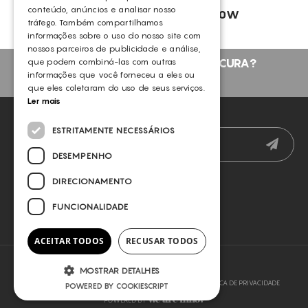
conteúdo, anúncios e analisar nosso
SINCLAIR – ELYSION PRO 3500W
tráfego. Também compartilhamos
SINCLAIR
informações sobre o uso do nosso site com
nossos parceiros de publicidade e análise,
NÃO ENCONTROU O QUE PROCURA?
que podem combiná-las com outras
informações que você forneceu a eles ou
FALE CONNOSCO
que eles coletaram do uso de seus serviços.
Ler mais
NEWSLETTER
ESTRITAMENTE NECESSÁRIOS
DESEMPENHO
DIRECIONAMENTO
FUNCIONALIDADE
ACEITAR TODOS
RECUSAR TODOS
MOSTRAR DETALHES
COPYRIGHT © 2026 SLYOU
TERMOS E CONDIÇÕES
POLÍTICA DE PRIVACIDADE
POWERED BY COOKIESCRIPT
POWERED BY