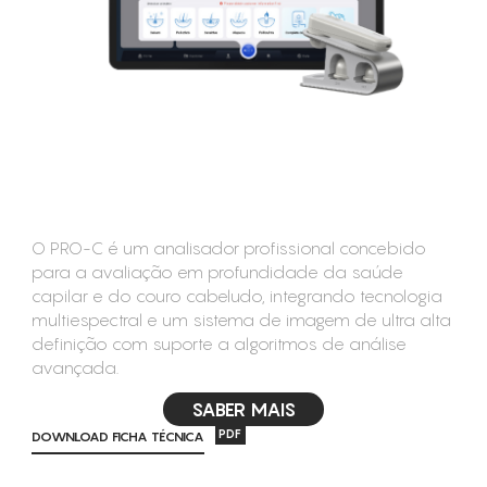
CONSUMÍVEIS
ASSISTÊNCIA TÉCNICA
CONTACTOS
O PRO-C é um analisador profissional concebido
para a avaliação em profundidade da saúde
capilar e do couro cabeludo, integrando tecnologia
multiespectral e um sistema de imagem de ultra alta
definição com suporte a algoritmos de análise
avançada.
SABER MAIS
PDF
DOWNLOAD FICHA TÉCNICA