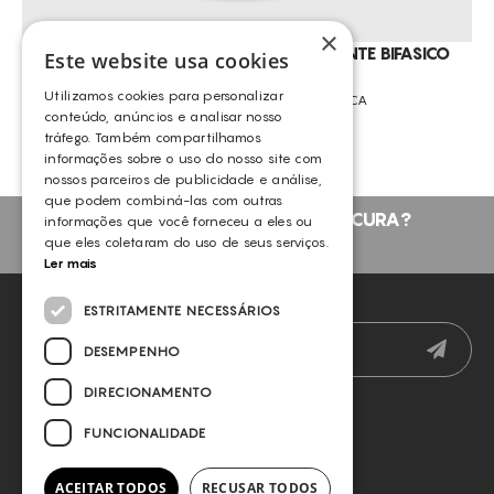
×
GDC – EXP CLEASING DESMAQUILHANTE BIFASICO
Este website usa cookies
OLHOS/LÁBIOS 150ML
Utilizamos cookies para personalizar
GERMAINE DE CAPUCCINI | COSMÉTICA
conteúdo, anúncios e analisar nosso
tráfego. Também compartilhamos
VER MAIS PRODUTOS
informações sobre o uso do nosso site com
nossos parceiros de publicidade e análise,
que podem combiná-las com outras
NÃO ENCONTROU O QUE PROCURA?
informações que você forneceu a eles ou
que eles coletaram do uso de seus serviços.
FALE CONNOSCO
Ler mais
NEWSLETTER
ESTRITAMENTE NECESSÁRIOS
DESEMPENHO
DIRECIONAMENTO
FUNCIONALIDADE
ACEITAR TODOS
RECUSAR TODOS