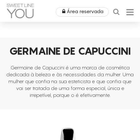
Área reservada
HOME
GERMAINE DE CAPUCCINI
QUEM SOMOS
PRODUTOS
Germaine de Capuccini é uma marca de cosmética
dedicada à beleza e às necessidades da mulher. Uma
EQUIPAMENTOS
mulher que confia na sua esteticista e que confia que
ÁREA MÉDICA
vai ser tratada de uma forma especial, única e
ALUGUERES
irrepetível, porque o é efetivamente.
OUTLET
COSMÉTICA
CAMPANHAS
MOBILIÁRIO
SPA
NOTÍCIAS & EVENTOS